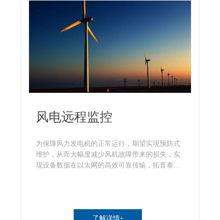
风电远程监控
为保障风力发电机的正常运行，期望实现预防式
维护，从而大幅度减少风机故障带来的损失，实
现设备数据在以太网的高效可靠传输，拓普泰尔
工业以太网交换机采用G.8032环网协议，可实现
5ms内环网自愈，大大提高了环网的的可靠性。
了解详情+