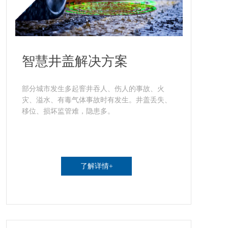
智慧井盖解决方案
部分城市发生多起窨井吞人、伤人的事故、火
灾、溢水、有毒气体事故时有发生。井盖丢失、
移位、损坏监管难，隐患多。
了解详情+